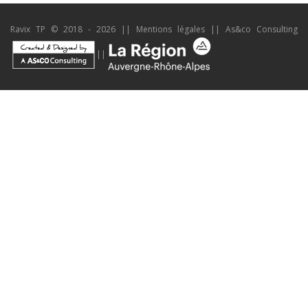
Ravix TP © 2018 - 2026 ||
Mentions légales
||
As&co Consulting
||