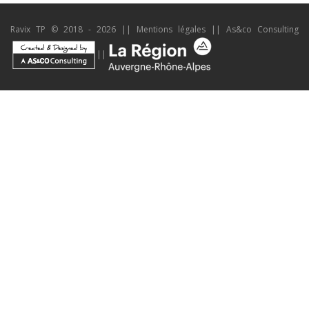
Ravix TP © 2018 - 2026 ||
Mentions légales
||
As&co Consulting
||