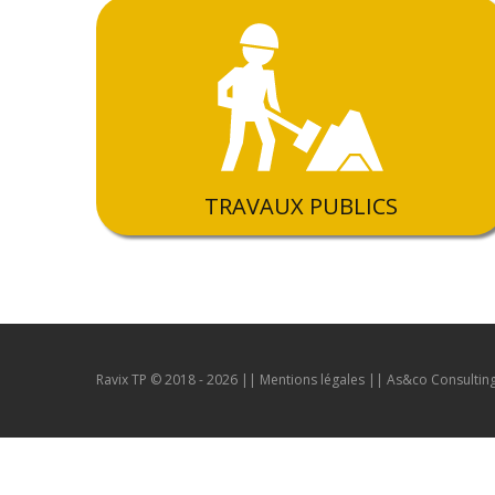
TRAVAUX PUBLICS
Ravix TP © 2018 - 2026 ||
Mentions légales
||
As&co Consultin