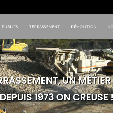
 PUBLICS
TERRASSEMENT
DÉMOLITION
NO
ERRASSEMENT, UN MÉTIER
DEPUIS 1973 ON CREUSE 