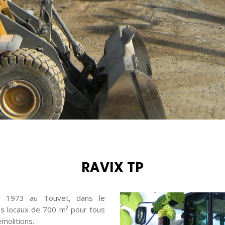
RAVIX TP
uis 1973 au Touvet, dans le
es locaux de 700 m² pour tous
molitions.