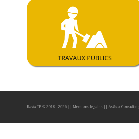
TRAVAUX PUBLICS
Ravix TP © 2018 - 2026 ||
Mentions légales
||
As&co Consultin