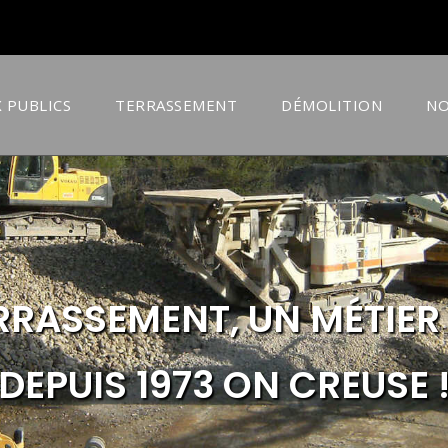
 PUBLICS
TERRASSEMENT
DÉMOLITION
NO
ERRASSEMENT, UN MÉTIER
DEPUIS 1973 ON CREUSE 