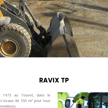
RAVIX TP
uis 1973 au Touvet, dans le
es locaux de 700 m² pour tous
molitions.