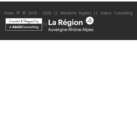
Ravix TP © 2018 - 2026 ||
Mentions légales
||
As&co Consulting
||