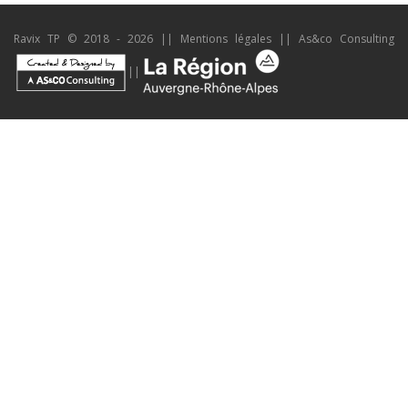
Ravix TP © 2018 - 2026 ||
Mentions légales
||
As&co Consulting
||