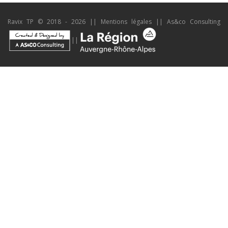
Ravix TP © 2018 - 2026 ||
Mentions légales
||
As&co Consulting
||