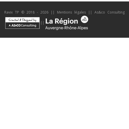
Ravix TP © 2018 - 2026 ||
Mentions légales
||
As&co Consulting
||