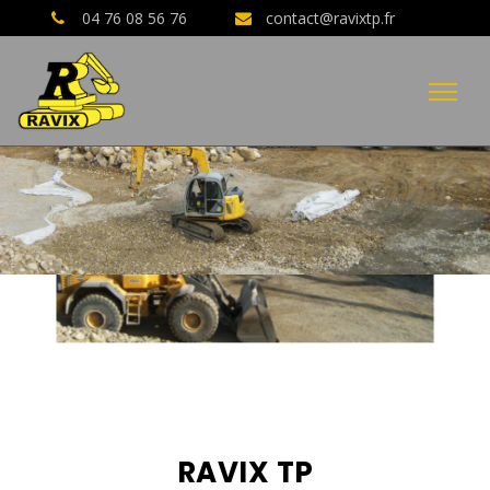
04 76 08 56 76
contact@ravixtp.fr
04 76 08 56 76
AVIS CLIENTS GOOGLE
RAVIX TP