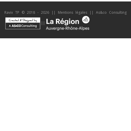
Ravix TP © 2018 - 2026 ||
Mentions légales
||
As&co Consulting
||