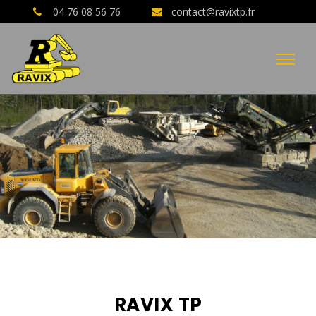
04 76 08 56 76
contact@ravixtp.fr
RAVIX TP