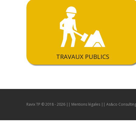
TRAVAUX PUBLICS
Ravix TP © 2018 - 2026 ||
Mentions légales
||
As&co Consultin