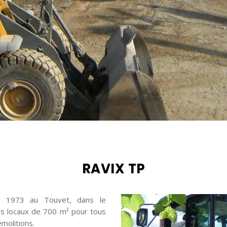
RAVIX TP
uis 1973 au Touvet, dans le
es locaux de 700 m² pour tous
molitions.