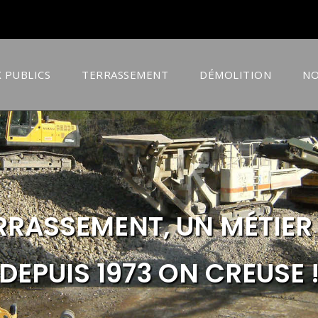
 PUBLICS
TERRASSEMENT
DÉMOLITION
NO
ERRASSEMENT, UN MÉTIER
DEPUIS 1973 ON CREUSE 