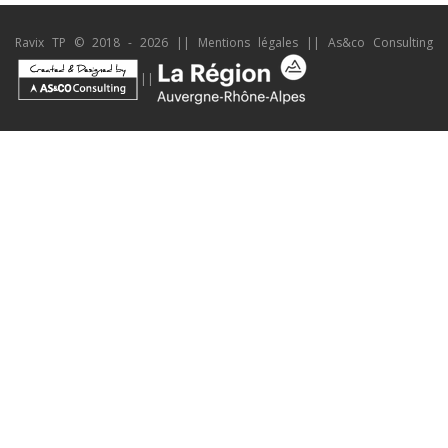
Ravix TP © 2018 - 2026 ||
Mentions légales
||
As&co Consulting
||