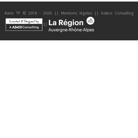
Ravix TP © 2018 - 2026 ||
Mentions légales
||
As&co Consulting
||